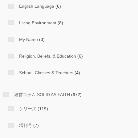
English Language
(6)
Living Environment
(8)
My Name
(3)
Religion, Beliefs, & Education
(6)
School, Classes & Teachers
(4)
経営コラム SOLID AS FAITH
(672)
シリーズ
(119)
増刊号
(7)