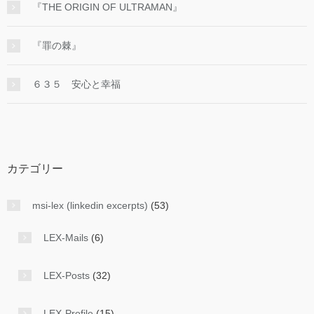
『THE ORIGIN OF ULTRAMAN』
『罪の棘』
６３５ 安心と幸福
カテゴリー
msi-lex (linkedin excerpts)
(53)
LEX-Mails
(6)
LEX-Posts
(32)
LEX-Profile
(15)