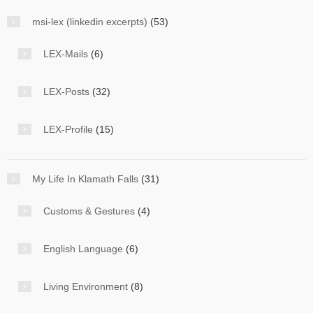
msi-lex (linkedin excerpts)
(53)
LEX-Mails
(6)
LEX-Posts
(32)
LEX-Profile
(15)
My Life In Klamath Falls
(31)
Customs & Gestures
(4)
English Language
(6)
Living Environment
(8)