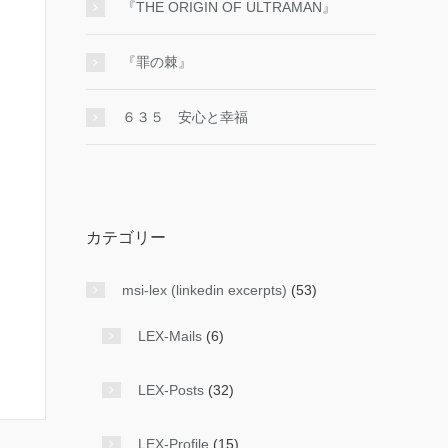
『THE ORIGIN OF ULTRAMAN』
『罪の棘』
６３５ 安心と幸福
カテゴリー
msi-lex (linkedin excerpts)
(53)
LEX-Mails
(6)
LEX-Posts
(32)
LEX-Profile
(15)