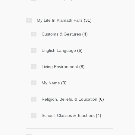
My Life In Klamath Falls
(31)
Customs & Gestures
(4)
English Language
(6)
Living Environment
(8)
My Name
(3)
Religion, Beliefs, & Education
(6)
School, Classes & Teachers
(4)